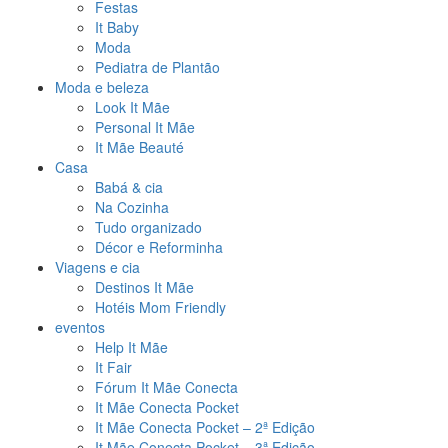
Festas
It Baby
Moda
Pediatra de Plantão
Moda e beleza
Look It Mãe
Personal It Mãe
It Mãe Beauté
Casa
Babá & cia
Na Cozinha
Tudo organizado
Décor e Reforminha
Viagens e cia
Destinos It Mãe
Hotéis Mom Friendly
eventos
Help It Mãe
It Fair
Fórum It Mãe Conecta
It Mãe Conecta Pocket
It Mãe Conecta Pocket – 2ª Edição
It Mãe Conecta Pocket – 3ª Edição