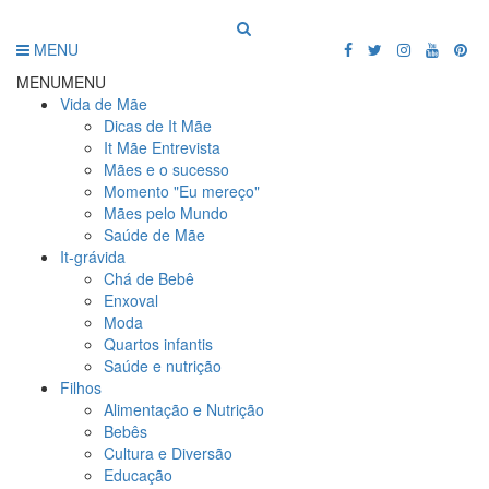
MENU
MENU
MENU
Vida de Mãe
Dicas de It Mãe
It Mãe Entrevista
Mães e o sucesso
Momento "Eu mereço"
Mães pelo Mundo
Saúde de Mãe
It-grávida
Chá de Bebê
Enxoval
Moda
Quartos infantis
Saúde e nutrição
Filhos
Alimentação e Nutrição
Bebês
Cultura e Diversão
Educação