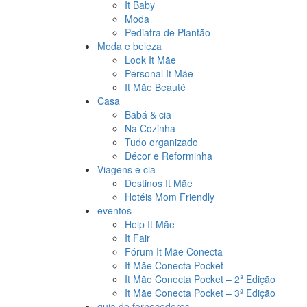
It Baby
Moda
Pediatra de Plantão
Moda e beleza
Look It Mãe
Personal It Mãe
It Mãe Beauté
Casa
Babá & cia
Na Cozinha
Tudo organizado
Décor e Reforminha
Viagens e cia
Destinos It Mãe
Hotéis Mom Friendly
eventos
Help It Mãe
It Fair
Fórum It Mãe Conecta
It Mãe Conecta Pocket
It Mãe Conecta Pocket – 2ª Edição
It Mãe Conecta Pocket – 3ª Edição
guia de fornecedores