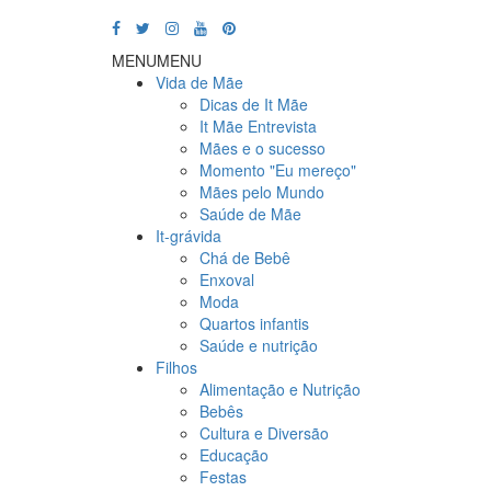
MENU
MENU
Vida de Mãe
Dicas de It Mãe
It Mãe Entrevista
Mães e o sucesso
Momento "Eu mereço"
Mães pelo Mundo
Saúde de Mãe
It-grávida
Chá de Bebê
Enxoval
Moda
Quartos infantis
Saúde e nutrição
Filhos
Alimentação e Nutrição
Bebês
Cultura e Diversão
Educação
Festas