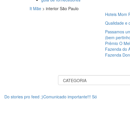
It Mãe
>
interior São Paulo
Hoteis Mom F
Qualidade e 
Passamos um 
(bem pertinh
Prêmio O Mel
Fazenda do An
Fazenda Don
Do stories pro feed ;)Comunicado importante!!! Só