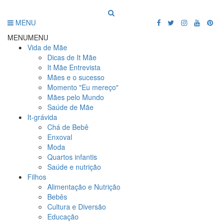
MENU
MENU
MENU
Vida de Mãe
Dicas de It Mãe
It Mãe Entrevista
Mães e o sucesso
Momento "Eu mereço"
Mães pelo Mundo
Saúde de Mãe
It-grávida
Chá de Bebê
Enxoval
Moda
Quartos infantis
Saúde e nutrição
Filhos
Alimentação e Nutrição
Bebês
Cultura e Diversão
Educação