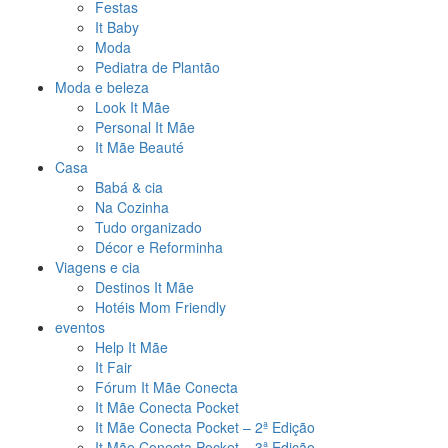
Festas
It Baby
Moda
Pediatra de Plantão
Moda e beleza
Look It Mãe
Personal It Mãe
It Mãe Beauté
Casa
Babá & cia
Na Cozinha
Tudo organizado
Décor e Reforminha
Viagens e cia
Destinos It Mãe
Hotéis Mom Friendly
eventos
Help It Mãe
It Fair
Fórum It Mãe Conecta
It Mãe Conecta Pocket
It Mãe Conecta Pocket – 2ª Edição
It Mãe Conecta Pocket – 3ª Edição