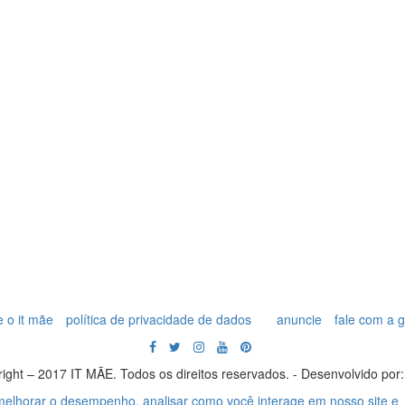
 o it mãe
política de privacidade de dados
anuncie
fale com a 
ight – 2017 IT MÃE. Todos os direitos reservados. - Desenvolvido por
 melhorar o desempenho, analisar como você interage em nosso site e