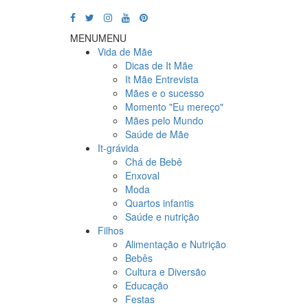
MENU
MENU
Vida de Mãe
Dicas de It Mãe
It Mãe Entrevista
Mães e o sucesso
Momento "Eu mereço"
Mães pelo Mundo
Saúde de Mãe
It-grávida
Chá de Bebê
Enxoval
Moda
Quartos infantis
Saúde e nutrição
Filhos
Alimentação e Nutrição
Bebês
Cultura e Diversão
Educação
Festas