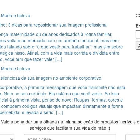
Moda e beleza
C
ho: 3 dicas para reposicionar sua imagem profissional
E
ença-maternidade ou de anos dedicados à rotina familiar,
res voltam ao mercado com um armário funcional, mas sem
tou falando sobre “o que vestir para trabalhar”, mas sim sobre
atégica nisso. Afinal, com a vida mais corrida e dividida entre
lho, você tem que fazer valer […]
Moda e beleza
ilenciosa da sua imagem no ambiente corporativo
corporativo, a primeira mensagem que você transmite não está
. Nem no seu currículo. Ela está no que você veste. Se isso
icial à primeira vista, pense de novo: Roupas, formas, cores e
compõem códigos visuais que impactam diretamente a forma
ercebida, e levada a sério. […]
Vale a pena dar uma olhada na minha seleção de produtos incríveis e
serviços que facilitam sua vida de mãe ;)