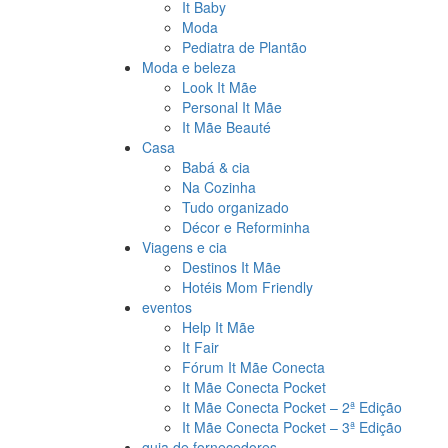
It Baby
Moda
Pediatra de Plantão
Moda e beleza
Look It Mãe
Personal It Mãe
It Mãe Beauté
Casa
Babá & cia
Na Cozinha
Tudo organizado
Décor e Reforminha
Viagens e cia
Destinos It Mãe
Hotéis Mom Friendly
eventos
Help It Mãe
It Fair
Fórum It Mãe Conecta
It Mãe Conecta Pocket
It Mãe Conecta Pocket – 2ª Edição
It Mãe Conecta Pocket – 3ª Edição
guia de fornecedores