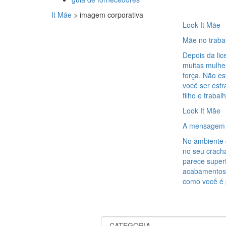
It Mãe
>
imagem corporativa
Look It Mãe
Mãe no trabal
Depois da lic
muitas mulhe
força. Não es
você ser estr
filho e traba
Look It Mãe
A mensagem s
No ambiente 
no seu crachá
parece superf
acabamentos 
como você é p