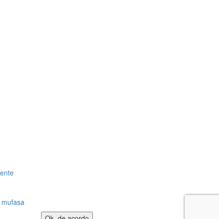
gente
:
mufasa
Ok, de acordo