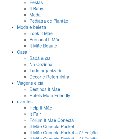
Festas
It Baby
Moda
Pediatra de Plantão
Moda e beleza
Look It Mãe
Personal It Mãe
It Mãe Beauté
Casa
Babá & cia
Na Cozinha
Tudo organizado
Décor e Reforminha
Viagens e cia
Destinos It Mãe
Hotéis Mom Friendly
eventos
Help It Mãe
It Fair
Fórum It Mãe Conecta
It Mãe Conecta Pocket
It Mãe Conecta Pocket – 2ª Edição
It Mãe Conecta Pocket – 3ª Edição