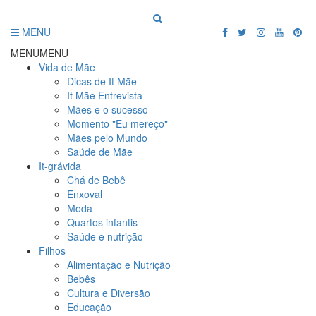
MENU
MENU
MENU
Vida de Mãe
Dicas de It Mãe
It Mãe Entrevista
Mães e o sucesso
Momento "Eu mereço"
Mães pelo Mundo
Saúde de Mãe
It-grávida
Chá de Bebê
Enxoval
Moda
Quartos infantis
Saúde e nutrição
Filhos
Alimentação e Nutrição
Bebês
Cultura e Diversão
Educação