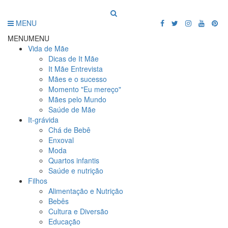
MENU
MENU
MENU
Vida de Mãe
Dicas de It Mãe
It Mãe Entrevista
Mães e o sucesso
Momento "Eu mereço"
Mães pelo Mundo
Saúde de Mãe
It-grávida
Chá de Bebê
Enxoval
Moda
Quartos infantis
Saúde e nutrição
Filhos
Alimentação e Nutrição
Bebês
Cultura e Diversão
Educação