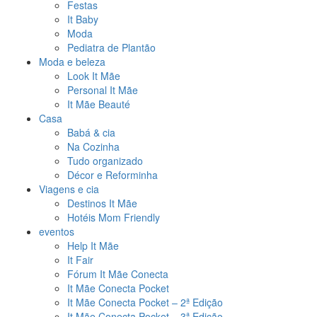
Festas
It Baby
Moda
Pediatra de Plantão
Moda e beleza
Look It Mãe
Personal It Mãe
It Mãe Beauté
Casa
Babá & cia
Na Cozinha
Tudo organizado
Décor e Reforminha
Viagens e cia
Destinos It Mãe
Hotéis Mom Friendly
eventos
Help It Mãe
It Fair
Fórum It Mãe Conecta
It Mãe Conecta Pocket
It Mãe Conecta Pocket – 2ª Edição
It Mãe Conecta Pocket – 3ª Edição