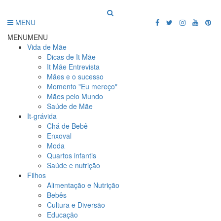
MENU
MENU
MENU
Vida de Mãe
Dicas de It Mãe
It Mãe Entrevista
Mães e o sucesso
Momento "Eu mereço"
Mães pelo Mundo
Saúde de Mãe
It-grávida
Chá de Bebê
Enxoval
Moda
Quartos infantis
Saúde e nutrição
Filhos
Alimentação e Nutrição
Bebês
Cultura e Diversão
Educação