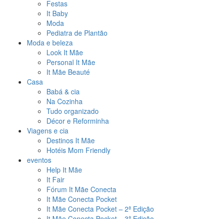
Festas
It Baby
Moda
Pediatra de Plantão
Moda e beleza
Look It Mãe
Personal It Mãe
It Mãe Beauté
Casa
Babá & cia
Na Cozinha
Tudo organizado
Décor e Reforminha
Viagens e cia
Destinos It Mãe
Hotéis Mom Friendly
eventos
Help It Mãe
It Fair
Fórum It Mãe Conecta
It Mãe Conecta Pocket
It Mãe Conecta Pocket – 2ª Edição
It Mãe Conecta Pocket – 3ª Edição