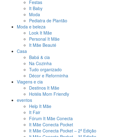
Festas
It Baby
Moda
Pediatra de Plantão
Moda e beleza
Look It Mãe
Personal It Mãe
It Mãe Beauté
Casa
Babá & cia
Na Cozinha
Tudo organizado
Décor e Reforminha
Viagens e cia
Destinos It Mãe
Hotéis Mom Friendly
eventos
Help It Mãe
It Fair
Fórum It Mãe Conecta
It Mãe Conecta Pocket
It Mãe Conecta Pocket – 2ª Edição
It Mãe Conecta Pocket – 3ª Edição