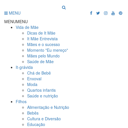
MENU
MENU
MENU
Vida de Mãe
Dicas de It Mãe
It Mãe Entrevista
Mães e o sucesso
Momento "Eu mereço"
Mães pelo Mundo
Saúde de Mãe
It-grávida
Chá de Bebê
Enxoval
Moda
Quartos infantis
Saúde e nutrição
Filhos
Alimentação e Nutrição
Bebês
Cultura e Diversão
Educação