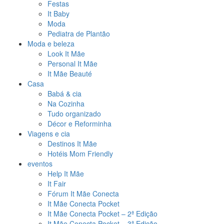
Festas
It Baby
Moda
Pediatra de Plantão
Moda e beleza
Look It Mãe
Personal It Mãe
It Mãe Beauté
Casa
Babá & cia
Na Cozinha
Tudo organizado
Décor e Reforminha
Viagens e cia
Destinos It Mãe
Hotéis Mom Friendly
eventos
Help It Mãe
It Fair
Fórum It Mãe Conecta
It Mãe Conecta Pocket
It Mãe Conecta Pocket – 2ª Edição
It Mãe Conecta Pocket – 3ª Edição