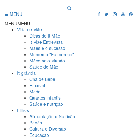
MENU
MENU
MENU
Vida de Mãe
Dicas de It Mãe
It Mãe Entrevista
Mães e o sucesso
Momento "Eu mereço"
Mães pelo Mundo
Saúde de Mãe
It-grávida
Chá de Bebê
Enxoval
Moda
Quartos infantis
Saúde e nutrição
Filhos
Alimentação e Nutrição
Bebês
Cultura e Diversão
Educação