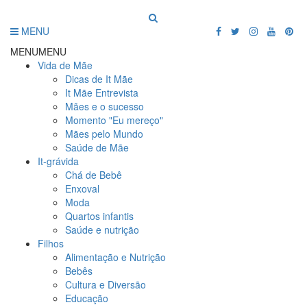
MENU
MENU
MENU
Vida de Mãe
Dicas de It Mãe
It Mãe Entrevista
Mães e o sucesso
Momento "Eu mereço"
Mães pelo Mundo
Saúde de Mãe
It-grávida
Chá de Bebê
Enxoval
Moda
Quartos infantis
Saúde e nutrição
Filhos
Alimentação e Nutrição
Bebês
Cultura e Diversão
Educação