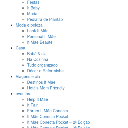
Festas
It Baby
Moda
Pediatra de Plantão
Moda e beleza
Look It Mãe
Personal It Mãe
It Mãe Beauté
Casa
Babá & cia
Na Cozinha
Tudo organizado
Décor e Reforminha
Viagens e cia
Destinos It Mãe
Hotéis Mom Friendly
eventos
Help It Mãe
It Fair
Fórum It Mãe Conecta
It Mãe Conecta Pocket
It Mãe Conecta Pocket – 2ª Edição
It Mãe Conecta Pocket – 3ª Edição