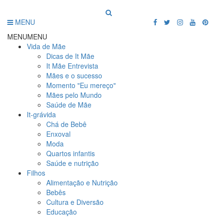
MENU
MENU
MENU
Vida de Mãe
Dicas de It Mãe
It Mãe Entrevista
Mães e o sucesso
Momento "Eu mereço"
Mães pelo Mundo
Saúde de Mãe
It-grávida
Chá de Bebê
Enxoval
Moda
Quartos infantis
Saúde e nutrição
Filhos
Alimentação e Nutrição
Bebês
Cultura e Diversão
Educação