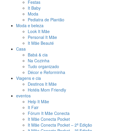
Festas
It Baby
Moda
Pediatra de Plantão
Moda e beleza
Look It Mãe
Personal It Mãe
It Mãe Beauté
Casa
Babá & cia
Na Cozinha
Tudo organizado
Décor e Reforminha
Viagens e cia
Destinos It Mãe
Hotéis Mom Friendly
eventos
Help It Mãe
It Fair
Fórum It Mãe Conecta
It Mãe Conecta Pocket
It Mãe Conecta Pocket – 2ª Edição
It Mãe Conecta Pocket – 3ª Edição