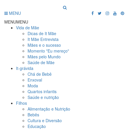
MENU
MENU
MENU
Vida de Mãe
Dicas de It Mãe
It Mãe Entrevista
Mães e o sucesso
Momento "Eu mereço"
Mães pelo Mundo
Saúde de Mãe
It-grávida
Chá de Bebê
Enxoval
Moda
Quartos infantis
Saúde e nutrição
Filhos
Alimentação e Nutrição
Bebês
Cultura e Diversão
Educação