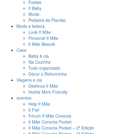
Festas
It Baby
Moda
Pediatra de Plantão
Moda e beleza
Look It Mãe
Personal It Mãe
It Mãe Beauté
Casa
Babá & cia
Na Cozinha
Tudo organizado
Décor e Reforminha
Viagens e cia
Destinos It Mãe
Hotéis Mom Friendly
eventos
Help It Mãe
It Fair
Fórum It Mãe Conecta
It Mãe Conecta Pocket
It Mãe Conecta Pocket – 2ª Edição
It Mãe Conecta Pocket – 3ª Edição