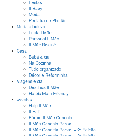
Festas
It Baby
Moda
Pediatra de Plantão
Moda e beleza
Look It Mãe
Personal It Mãe
It Mãe Beauté
Casa
Babá & cia
Na Cozinha
Tudo organizado
Décor e Reforminha
Viagens e cia
Destinos It Mãe
Hotéis Mom Friendly
eventos
Help It Mãe
It Fair
Fórum It Mãe Conecta
It Mãe Conecta Pocket
It Mãe Conecta Pocket – 2ª Edição
It Mãe Conecta Pocket – 3ª Edição