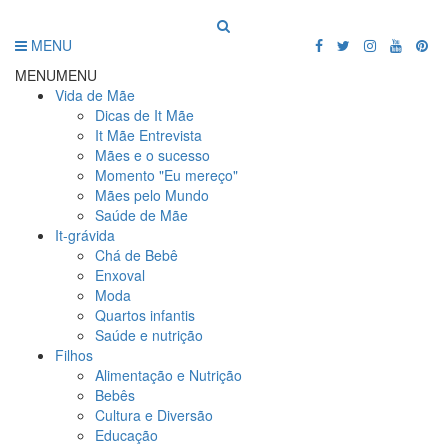
MENU
MENU
MENU
Vida de Mãe
Dicas de It Mãe
It Mãe Entrevista
Mães e o sucesso
Momento "Eu mereço"
Mães pelo Mundo
Saúde de Mãe
It-grávida
Chá de Bebê
Enxoval
Moda
Quartos infantis
Saúde e nutrição
Filhos
Alimentação e Nutrição
Bebês
Cultura e Diversão
Educação