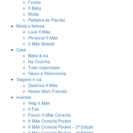
Festas
It Baby
Moda
Pediatra de Plantão
Moda e beleza
Look It Mãe
Personal It Mãe
It Mãe Beauté
Casa
Babá & cia
Na Cozinha
Tudo organizado
Décor e Reforminha
Viagens e cia
Destinos It Mãe
Hotéis Mom Friendly
eventos
Help It Mãe
It Fair
Fórum It Mãe Conecta
It Mãe Conecta Pocket
It Mãe Conecta Pocket – 2ª Edição
It Mãe Conecta Pocket – 3ª Edição