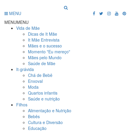
MENU
MENU
MENU
Vida de Mãe
Dicas de It Mãe
It Mãe Entrevista
Mães e o sucesso
Momento "Eu mereço"
Mães pelo Mundo
Saúde de Mãe
It-grávida
Chá de Bebê
Enxoval
Moda
Quartos infantis
Saúde e nutrição
Filhos
Alimentação e Nutrição
Bebês
Cultura e Diversão
Educação