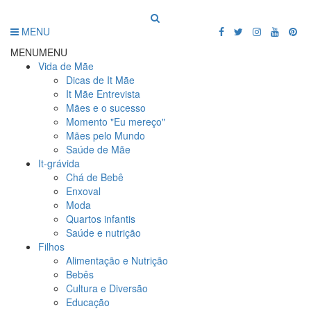
MENU
MENU
MENU
Vida de Mãe
Dicas de It Mãe
It Mãe Entrevista
Mães e o sucesso
Momento "Eu mereço"
Mães pelo Mundo
Saúde de Mãe
It-grávida
Chá de Bebê
Enxoval
Moda
Quartos infantis
Saúde e nutrição
Filhos
Alimentação e Nutrição
Bebês
Cultura e Diversão
Educação