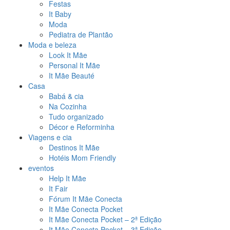
Festas
It Baby
Moda
Pediatra de Plantão
Moda e beleza
Look It Mãe
Personal It Mãe
It Mãe Beauté
Casa
Babá & cia
Na Cozinha
Tudo organizado
Décor e Reforminha
Viagens e cia
Destinos It Mãe
Hotéis Mom Friendly
eventos
Help It Mãe
It Fair
Fórum It Mãe Conecta
It Mãe Conecta Pocket
It Mãe Conecta Pocket – 2ª Edição
It Mãe Conecta Pocket – 3ª Edição