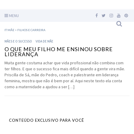
MENU
IT MÃE
>
FILHOS E CARREIRA
MÃES E O SUCESSO
VIDA DE MÃE
O QUE MEU FILHO ME ENSINOU SOBRE
LIDERANÇA
Muita gente costuma achar que vida profissional não combina com
ter filhos. E que o sucesso fica mais difícil quando a gente vira mãe.
Priscilla de Sá, mãe do Pedro, coach e palestrante em liderança
feminina, mostra que não é bem por aí. Aqui neste texto ela conta
como a maternidade a ajudou a ser […]
CONTEÚDO EXCLUSIVO PARA VOCÊ