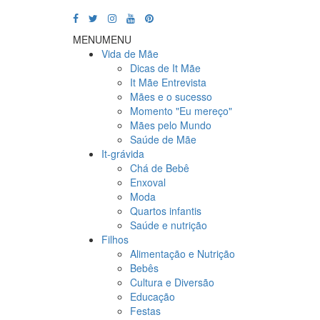
MENU
MENU
Vida de Mãe
Dicas de It Mãe
It Mãe Entrevista
Mães e o sucesso
Momento "Eu mereço"
Mães pelo Mundo
Saúde de Mãe
It-grávida
Chá de Bebê
Enxoval
Moda
Quartos infantis
Saúde e nutrição
Filhos
Alimentação e Nutrição
Bebês
Cultura e Diversão
Educação
Festas