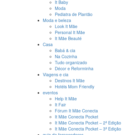
It Baby
Moda
Pediatra de Plantão
Moda e beleza
Look It Mãe
Personal It Mãe
It Mãe Beauté
Casa
Babá & cia
Na Cozinha
Tudo organizado
Décor e Reforminha
Viagens e cia
Destinos It Mãe
Hotéis Mom Friendly
eventos
Help It Mãe
It Fair
Fórum It Mãe Conecta
It Mãe Conecta Pocket
It Mãe Conecta Pocket – 2ª Edição
It Mãe Conecta Pocket – 3ª Edição
guia de fornecedores