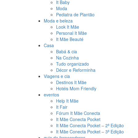
It Baby
Moda
Pediatra de Plantão
Moda e beleza
Look It Mãe
Personal It Mãe
It Mãe Beauté
Casa
Babá & cia
Na Cozinha
Tudo organizado
Décor e Reforminha
Viagens e cia
Destinos It Mãe
Hotéis Mom Friendly
eventos
Help It Mãe
It Fair
Fórum It Mãe Conecta
It Mãe Conecta Pocket
It Mãe Conecta Pocket – 2ª Edição
It Mãe Conecta Pocket – 3ª Edição
guia de fornecedores