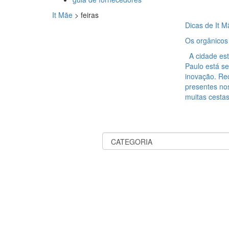
It Mãe
>
feiras
Dicas de It M
Os orgânico
A cidade est
Paulo está s
inovação. Re
presentes no
muitas cesta