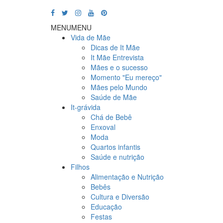
MENU
MENU
Vida de Mãe
Dicas de It Mãe
It Mãe Entrevista
Mães e o sucesso
Momento "Eu mereço"
Mães pelo Mundo
Saúde de Mãe
It-grávida
Chá de Bebê
Enxoval
Moda
Quartos infantis
Saúde e nutrição
Filhos
Alimentação e Nutrição
Bebês
Cultura e Diversão
Educação
Festas