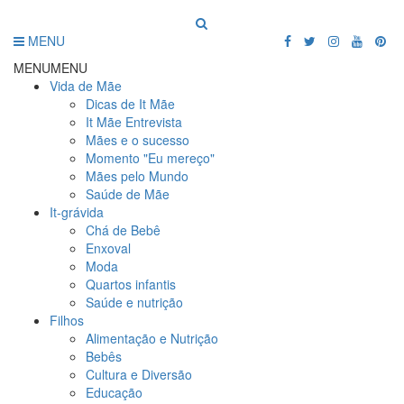
MENU
MENU
MENU
Vida de Mãe
Dicas de It Mãe
It Mãe Entrevista
Mães e o sucesso
Momento "Eu mereço"
Mães pelo Mundo
Saúde de Mãe
It-grávida
Chá de Bebê
Enxoval
Moda
Quartos infantis
Saúde e nutrição
Filhos
Alimentação e Nutrição
Bebês
Cultura e Diversão
Educação