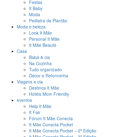
Festas
It Baby
Moda
Pediatra de Plantão
Moda e beleza
Look It Mãe
Personal It Mãe
It Mãe Beauté
Casa
Babá & cia
Na Cozinha
Tudo organizado
Décor e Reforminha
Viagens e cia
Destinos It Mãe
Hotéis Mom Friendly
eventos
Help It Mãe
It Fair
Fórum It Mãe Conecta
It Mãe Conecta Pocket
It Mãe Conecta Pocket – 2ª Edição
It Mãe Conecta Pocket – 3ª Edição