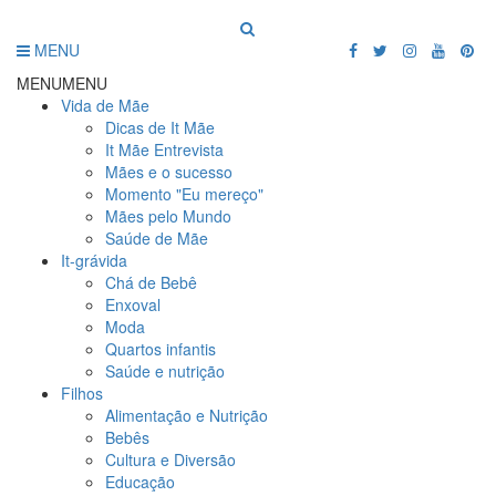
MENU
MENU
MENU
Vida de Mãe
Dicas de It Mãe
It Mãe Entrevista
Mães e o sucesso
Momento "Eu mereço"
Mães pelo Mundo
Saúde de Mãe
It-grávida
Chá de Bebê
Enxoval
Moda
Quartos infantis
Saúde e nutrição
Filhos
Alimentação e Nutrição
Bebês
Cultura e Diversão
Educação