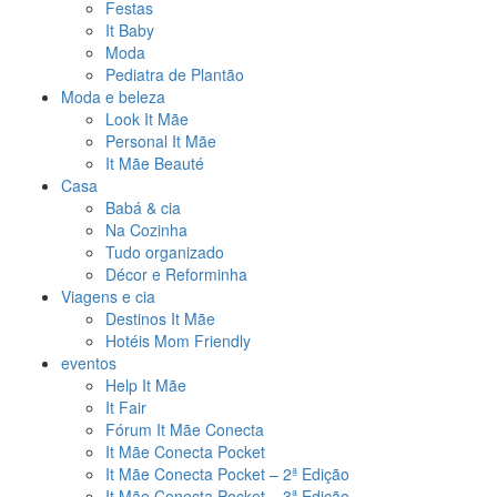
Festas
It Baby
Moda
Pediatra de Plantão
Moda e beleza
Look It Mãe
Personal It Mãe
It Mãe Beauté
Casa
Babá & cia
Na Cozinha
Tudo organizado
Décor e Reforminha
Viagens e cia
Destinos It Mãe
Hotéis Mom Friendly
eventos
Help It Mãe
It Fair
Fórum It Mãe Conecta
It Mãe Conecta Pocket
It Mãe Conecta Pocket – 2ª Edição
It Mãe Conecta Pocket – 3ª Edição