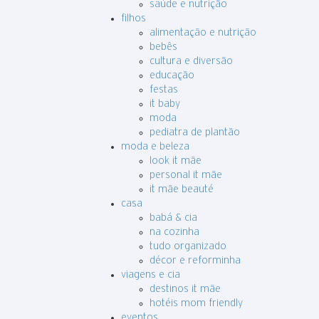
saúde e nutrição
filhos
alimentação e nutrição
bebês
cultura e diversão
educação
festas
it baby
moda
pediatra de plantão
moda e beleza
look it mãe
personal it mãe
it mãe beauté
casa
babá & cia
na cozinha
tudo organizado
décor e reforminha
viagens e cia
destinos it mãe
hotéis mom friendly
eventos