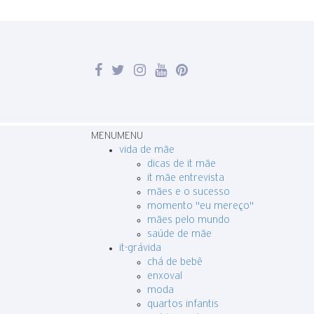
MENU
MENU
vida de mãe
dicas de it mãe
it mãe entrevista
mães e o sucesso
momento "eu mereço"
mães pelo mundo
saúde de mãe
it-grávida
chá de bebê
enxoval
moda
quartos infantis