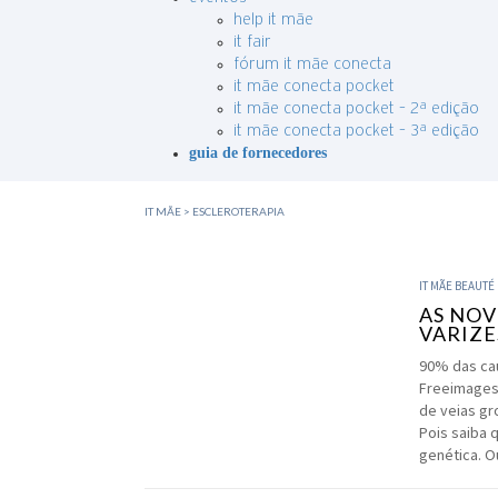
help it mãe
it fair
fórum it mãe conecta
it mãe conecta pocket
it mãe conecta pocket – 2ª edição
it mãe conecta pocket – 3ª edição
guia de fornecedores
IT MÃE
>
ESCLEROTERAPIA
IT MÃE BEAUTÉ
AS NOV
VARIZE
90% das cau
Freeimages
de veias gr
Pois saiba 
genética. O