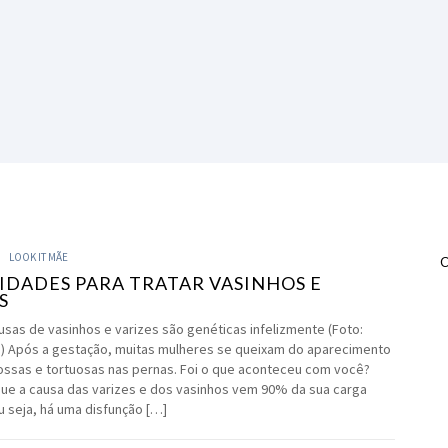
LOOK IT MÃE
IDADES PARA TRATAR VASINHOS E
S
sas de vasinhos e varizes são genéticas infelizmente (Foto:
) Após a gestação, muitas mulheres se queixam do aparecimento
ossas e tortuosas nas pernas. Foi o que aconteceu com você?
que a causa das varizes e dos vasinhos vem 90% da sua carga
u seja, há uma disfunção […]