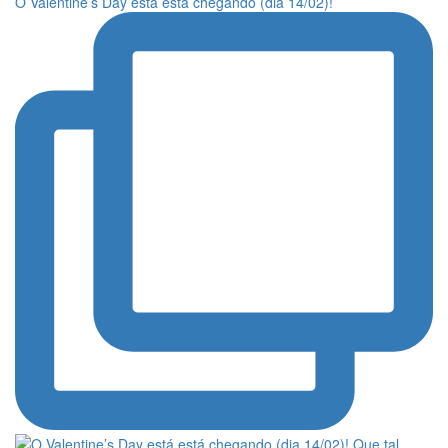
O Valentine’s Day está está chegando (dia 14/02)!