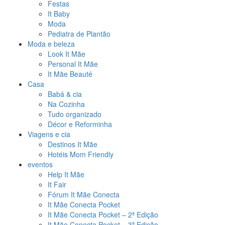
Festas
It Baby
Moda
Pediatra de Plantão
Moda e beleza
Look It Mãe
Personal It Mãe
It Mãe Beauté
Casa
Babá & cia
Na Cozinha
Tudo organizado
Décor e Reforminha
Viagens e cia
Destinos It Mãe
Hotéis Mom Friendly
eventos
Help It Mãe
It Fair
Fórum It Mãe Conecta
It Mãe Conecta Pocket
It Mãe Conecta Pocket – 2ª Edição
It Mãe Conecta Pocket – 3ª Edição