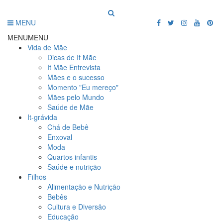
MENU
MENU
MENU
Vida de Mãe
Dicas de It Mãe
It Mãe Entrevista
Mães e o sucesso
Momento "Eu mereço"
Mães pelo Mundo
Saúde de Mãe
It-grávida
Chá de Bebê
Enxoval
Moda
Quartos infantis
Saúde e nutrição
Filhos
Alimentação e Nutrição
Bebês
Cultura e Diversão
Educação