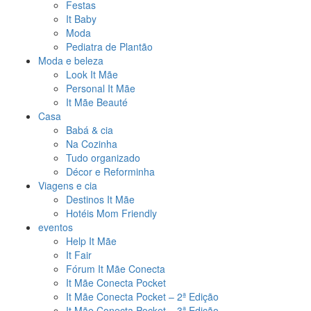
Festas
It Baby
Moda
Pediatra de Plantão
Moda e beleza
Look It Mãe
Personal It Mãe
It Mãe Beauté
Casa
Babá & cia
Na Cozinha
Tudo organizado
Décor e Reforminha
Viagens e cia
Destinos It Mãe
Hotéis Mom Friendly
eventos
Help It Mãe
It Fair
Fórum It Mãe Conecta
It Mãe Conecta Pocket
It Mãe Conecta Pocket – 2ª Edição
It Mãe Conecta Pocket – 3ª Edição