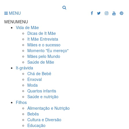
MENU
MENU
MENU
Vida de Mãe
Dicas de It Mãe
It Mãe Entrevista
Mães e o sucesso
Momento "Eu mereço"
Mães pelo Mundo
Saúde de Mãe
It-grávida
Chá de Bebê
Enxoval
Moda
Quartos infantis
Saúde e nutrição
Filhos
Alimentação e Nutrição
Bebês
Cultura e Diversão
Educação