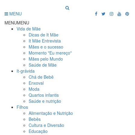
MENU
MENU
MENU
Vida de Mãe
Dicas de It Mãe
It Mãe Entrevista
Mães e o sucesso
Momento "Eu mereço"
Mães pelo Mundo
Saúde de Mãe
It-grávida
Chá de Bebê
Enxoval
Moda
Quartos infantis
Saúde e nutrição
Filhos
Alimentação e Nutrição
Bebês
Cultura e Diversão
Educação