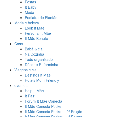
Festas
It Baby
Moda
Pediatra de Plantão
Moda e beleza
Look It Mãe
Personal It Mãe
It Mãe Beauté
Casa
Babá & cia
Na Cozinha
Tudo organizado
Décor e Reforminha
Viagens e cia
Destinos It Mãe
Hotéis Mom Friendly
eventos
Help It Mãe
It Fair
Fórum It Mãe Conecta
It Mãe Conecta Pocket
It Mãe Conecta Pocket – 2ª Edição
It Mãe Conecta Pocket – 3ª Edição