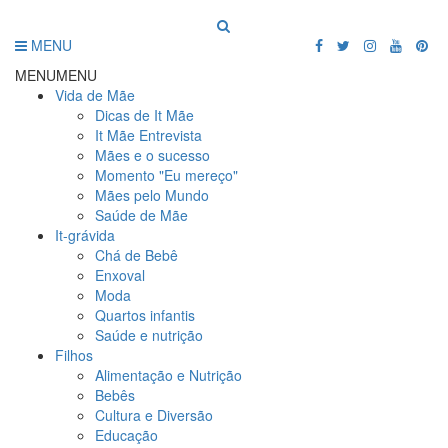
MENU
MENU
MENU
Vida de Mãe
Dicas de It Mãe
It Mãe Entrevista
Mães e o sucesso
Momento "Eu mereço"
Mães pelo Mundo
Saúde de Mãe
It-grávida
Chá de Bebê
Enxoval
Moda
Quartos infantis
Saúde e nutrição
Filhos
Alimentação e Nutrição
Bebês
Cultura e Diversão
Educação