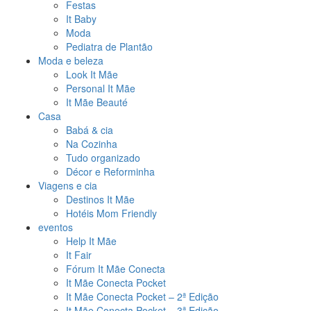
Festas
It Baby
Moda
Pediatra de Plantão
Moda e beleza
Look It Mãe
Personal It Mãe
It Mãe Beauté
Casa
Babá & cia
Na Cozinha
Tudo organizado
Décor e Reforminha
Viagens e cia
Destinos It Mãe
Hotéis Mom Friendly
eventos
Help It Mãe
It Fair
Fórum It Mãe Conecta
It Mãe Conecta Pocket
It Mãe Conecta Pocket – 2ª Edição
It Mãe Conecta Pocket – 3ª Edição