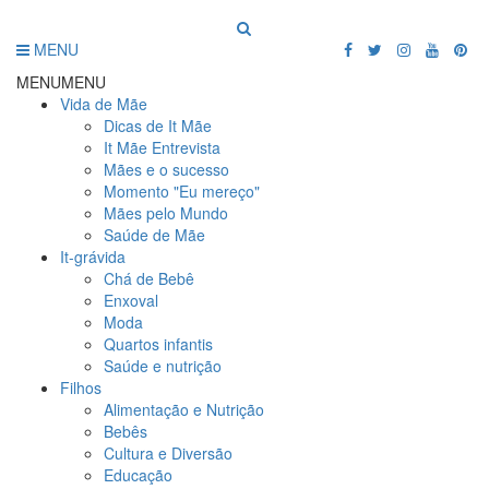
MENU
MENU
MENU
Vida de Mãe
Dicas de It Mãe
It Mãe Entrevista
Mães e o sucesso
Momento "Eu mereço"
Mães pelo Mundo
Saúde de Mãe
It-grávida
Chá de Bebê
Enxoval
Moda
Quartos infantis
Saúde e nutrição
Filhos
Alimentação e Nutrição
Bebês
Cultura e Diversão
Educação