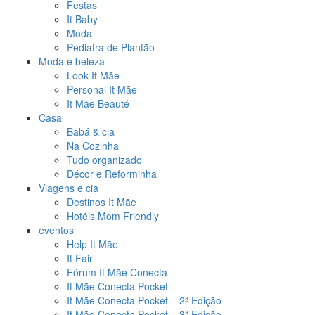
Festas
It Baby
Moda
Pediatra de Plantão
Moda e beleza
Look It Mãe
Personal It Mãe
It Mãe Beauté
Casa
Babá & cia
Na Cozinha
Tudo organizado
Décor e Reforminha
Viagens e cia
Destinos It Mãe
Hotéis Mom Friendly
eventos
Help It Mãe
It Fair
Fórum It Mãe Conecta
It Mãe Conecta Pocket
It Mãe Conecta Pocket – 2ª Edição
It Mãe Conecta Pocket – 3ª Edição