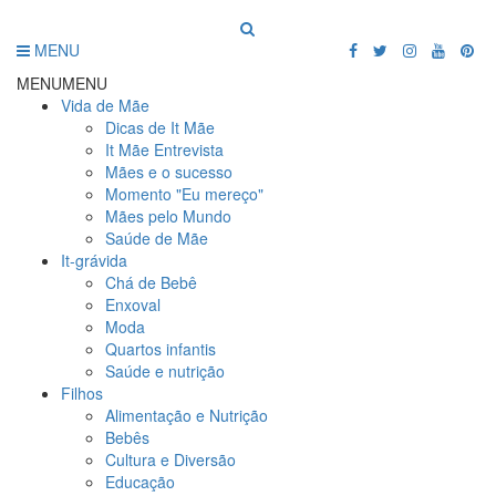
MENU
MENU
MENU
Vida de Mãe
Dicas de It Mãe
It Mãe Entrevista
Mães e o sucesso
Momento "Eu mereço"
Mães pelo Mundo
Saúde de Mãe
It-grávida
Chá de Bebê
Enxoval
Moda
Quartos infantis
Saúde e nutrição
Filhos
Alimentação e Nutrição
Bebês
Cultura e Diversão
Educação