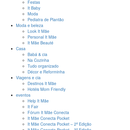
Festas
It Baby
Moda
Pediatra de Plantão
Moda e beleza
Look It Mãe
Personal It Mãe
It Mãe Beauté
Casa
Babá & cia
Na Cozinha
Tudo organizado
Décor e Reforminha
Viagens e cia
Destinos It Mãe
Hotéis Mom Friendly
eventos
Help It Mãe
It Fair
Fórum It Mãe Conecta
It Mãe Conecta Pocket
It Mãe Conecta Pocket – 2ª Edição
It Mãe Conecta Pocket – 3ª Edição