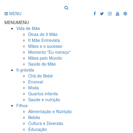
MENU
MENU
MENU
Vida de Mãe
Dicas de It Mãe
It Mãe Entrevista
Mães e o sucesso
Momento "Eu mereço"
Mães pelo Mundo
Saúde de Mãe
It-grávida
Chá de Bebê
Enxoval
Moda
Quartos infantis
Saúde e nutrição
Filhos
Alimentação e Nutrição
Bebês
Cultura e Diversão
Educação