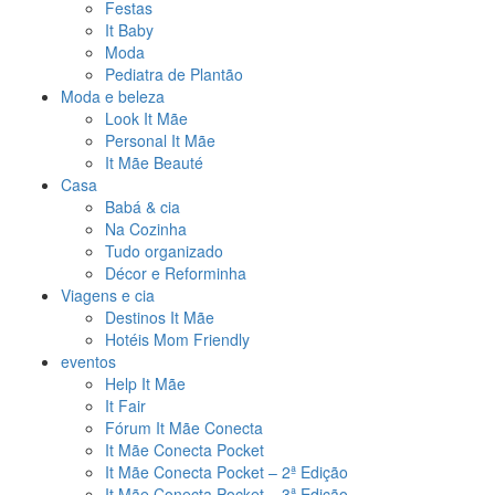
Festas
It Baby
Moda
Pediatra de Plantão
Moda e beleza
Look It Mãe
Personal It Mãe
It Mãe Beauté
Casa
Babá & cia
Na Cozinha
Tudo organizado
Décor e Reforminha
Viagens e cia
Destinos It Mãe
Hotéis Mom Friendly
eventos
Help It Mãe
It Fair
Fórum It Mãe Conecta
It Mãe Conecta Pocket
It Mãe Conecta Pocket – 2ª Edição
It Mãe Conecta Pocket – 3ª Edição