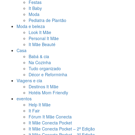
Festas
It Baby
Moda
Pediatra de Plantão
Moda e beleza
Look It Mãe
Personal It Mãe
It Mãe Beauté
Casa
Babá & cia
Na Cozinha
Tudo organizado
Décor e Reforminha
Viagens e cia
Destinos It Mãe
Hotéis Mom Friendly
eventos
Help It Mãe
It Fair
Fórum It Mãe Conecta
It Mãe Conecta Pocket
It Mãe Conecta Pocket – 2ª Edição
It Mãe Conecta Pocket – 3ª Edição