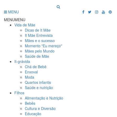
MENU
MENU
MENU
Vida de Mãe
Dicas de It Mãe
It Mãe Entrevista
Mães e o sucesso
Momento "Eu mereço"
Mães pelo Mundo
Saúde de Mãe
It-grávida
Chá de Bebê
Enxoval
Moda
Quartos infantis
Saúde e nutrição
Filhos
Alimentação e Nutrição
Bebês
Cultura e Diversão
Educação