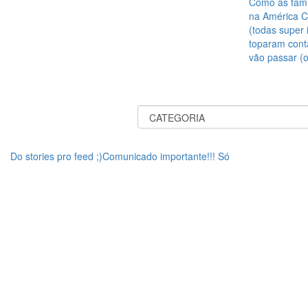
Como as famí
na América Ce
(todas super 
toparam cont
vão passar (
Do stories pro feed ;)Comunicado importante!!! Só