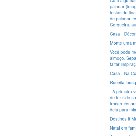
Com algumas 
paladar (ima
festas de fin
de paladar, e
Cerqueira, a
Casa
Décor
Monte uma me
Você pode mo
almoço. Separ
faltar inspir
Casa
Na Co
Receita inesq
A primeira v
de ter sido s
trocarmos pr
dela para mim
Destinos It M
Natal em fam