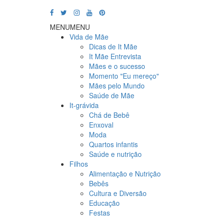
MENU
MENU
Vida de Mãe
Dicas de It Mãe
It Mãe Entrevista
Mães e o sucesso
Momento "Eu mereço"
Mães pelo Mundo
Saúde de Mãe
It-grávida
Chá de Bebê
Enxoval
Moda
Quartos infantis
Saúde e nutrição
Filhos
Alimentação e Nutrição
Bebês
Cultura e Diversão
Educação
Festas