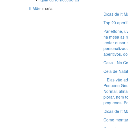
It Mãe
>
ceia
Dicas de It M
Top 20 aperit
Panettone, u
na mesa as m
tentar ousar 
personalizado
aperitivos, d
Casa
Na Co
Ceia de Natal
Elas vão ado
Pequeno Gour
Normal, afina
piorar, nem 
pequenos. P
Dicas de It M
Como montar 