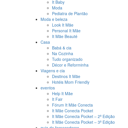
It Baby
Moda
Pediatra de Plantão
Moda e beleza
Look It Mãe
Personal It Mãe
It Mãe Beauté
Casa
Babá & cia
Na Cozinha
Tudo organizado
Décor e Reforminha
Viagens e cia
Destinos It Mãe
Hotéis Mom Friendly
eventos
Help It Mãe
It Fair
Fórum It Mãe Conecta
It Mãe Conecta Pocket
It Mãe Conecta Pocket – 2ª Edição
It Mãe Conecta Pocket – 3ª Edição
guia de fornecedores