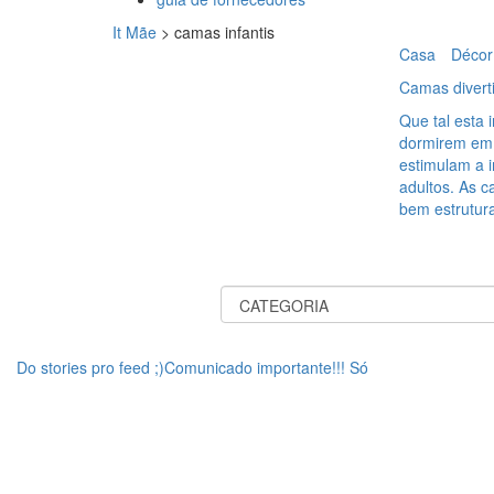
It Mãe
>
camas infantis
Casa
Décor
Camas divert
Que tal esta 
dormirem em 
estimulam a 
adultos. As c
bem estrutura
Do stories pro feed ;)Comunicado importante!!! Só