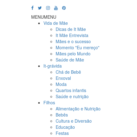
MENU
MENU
Vida de Mãe
Dicas de It Mãe
It Mãe Entrevista
Mães e o sucesso
Momento "Eu mereço"
Mães pelo Mundo
Saúde de Mãe
It-grávida
Chá de Bebê
Enxoval
Moda
Quartos infantis
Saúde e nutrição
Filhos
Alimentação e Nutrição
Bebês
Cultura e Diversão
Educação
Festas