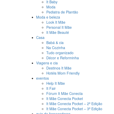
It Baby
Moda
Pediatra de Plantão
Moda e beleza
Look It Mãe
Personal It Mãe
It Mãe Beauté
Casa
Babá & cia
Na Cozinha
Tudo organizado
Décor e Reforminha
Viagens e cia
Destinos It Mãe
Hotéis Mom Friendly
eventos
Help It Mãe
It Fair
Fórum It Mãe Conecta
It Mãe Conecta Pocket
It Mãe Conecta Pocket – 2ª Edição
It Mãe Conecta Pocket – 3ª Edição
guia de fornecedores