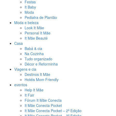
Festas
It Baby
Moda
Pediatra de Plantão
Moda e beleza
Look It Mãe
Personal It Mãe
It Mãe Beauté
Casa
Babá & cia
Na Cozinha
Tudo organizado
Décor e Reforminha
Viagens e cia
Destinos It Mãe
Hotéis Mom Friendly
eventos
Help It Mãe
It Fair
Fórum It Mãe Conecta
It Mãe Conecta Pocket
It Mãe Conecta Pocket – 2ª Edição
It Mãe Conecta Pocket – 3ª Edição