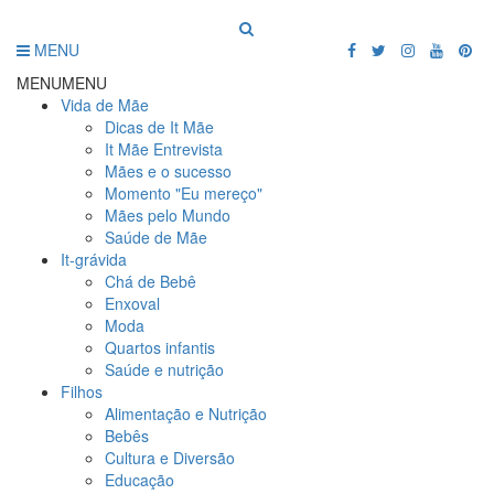
MENU
MENU
MENU
Vida de Mãe
Dicas de It Mãe
It Mãe Entrevista
Mães e o sucesso
Momento "Eu mereço"
Mães pelo Mundo
Saúde de Mãe
It-grávida
Chá de Bebê
Enxoval
Moda
Quartos infantis
Saúde e nutrição
Filhos
Alimentação e Nutrição
Bebês
Cultura e Diversão
Educação