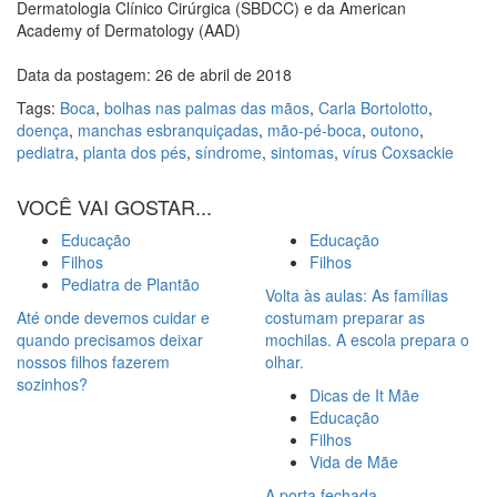
Dermatologia Clínico Cirúrgica (SBDCC) e da American
Academy of Dermatology (AAD)
Data da postagem: 26 de abril de 2018
Tags:
Boca
,
bolhas nas palmas das mãos
,
Carla Bortolotto
,
doença
,
manchas esbranquiçadas
,
mão-pé-boca
,
outono
,
pediatra
,
planta dos pés
,
síndrome
,
sintomas
,
vírus Coxsackie
VOCÊ VAI GOSTAR...
Educação
Educação
Filhos
Filhos
Pediatra de Plantão
Volta às aulas: As famílias
Até onde devemos cuidar e
costumam preparar as
quando precisamos deixar
mochilas. A escola prepara o
nossos filhos fazerem
olhar.
sozinhos?
Dicas de It Mãe
Educação
Filhos
Vida de Mãe
A porta fechada