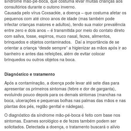
síndrome mão-pé-boca, que costuma levar muitas crianças aos
consultórios durante o outono inverno.
Causada pelo vírus Coxsackie, a doença – que costuma afetar
os
pequenos com até cinco anos de idade (mas também pode
infectar crianças maiores e adultos), tendo sua maior prevalência
entre zero e dois anos
– é transmitida por meio do contato direto
com saliva, tosse, espirros, muco nasal, fezes, alimentos,
brinquedos e objetos contaminados. Daí a importância de se
orientar a criança “desde sempre” a higienizar as mãos após ir ao
banheiro e antes das refeições, além de evitar colocar
brinquedos ou outros objetos na boca.
Diagnóstico e tratamento
Após a contaminação, a doença pode levar até sete dias para
apresentar os primeiros sintomas (febre e dor de garganta),
evoluindo pouco depois para os demais sintomas (
manchas na
boca, ulcerações e pequenas bolhas nas palmas das mãos e nas
plantas dos pés, região genital e nádegas).
O
diagnóstico da síndrome mão-pé-boca é feito com base nos
sintomas. Exames sorológico e de fezes também podem ser
solicitados. Detectada a doença, o tratamento buscará o alívio