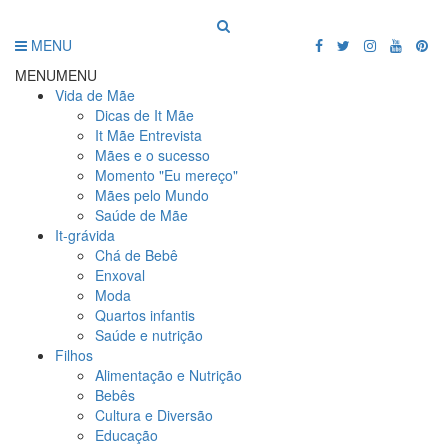
MENU
MENU
MENU
Vida de Mãe
Dicas de It Mãe
It Mãe Entrevista
Mães e o sucesso
Momento "Eu mereço"
Mães pelo Mundo
Saúde de Mãe
It-grávida
Chá de Bebê
Enxoval
Moda
Quartos infantis
Saúde e nutrição
Filhos
Alimentação e Nutrição
Bebês
Cultura e Diversão
Educação