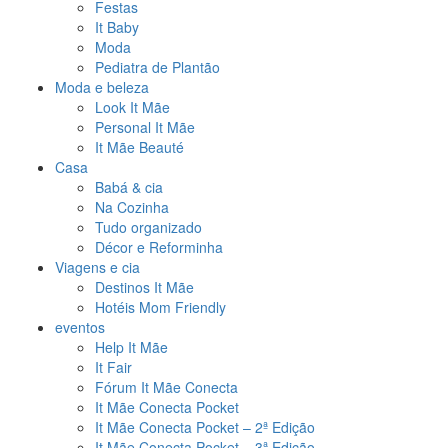
Festas
It Baby
Moda
Pediatra de Plantão
Moda e beleza
Look It Mãe
Personal It Mãe
It Mãe Beauté
Casa
Babá & cia
Na Cozinha
Tudo organizado
Décor e Reforminha
Viagens e cia
Destinos It Mãe
Hotéis Mom Friendly
eventos
Help It Mãe
It Fair
Fórum It Mãe Conecta
It Mãe Conecta Pocket
It Mãe Conecta Pocket – 2ª Edição
It Mãe Conecta Pocket – 3ª Edição