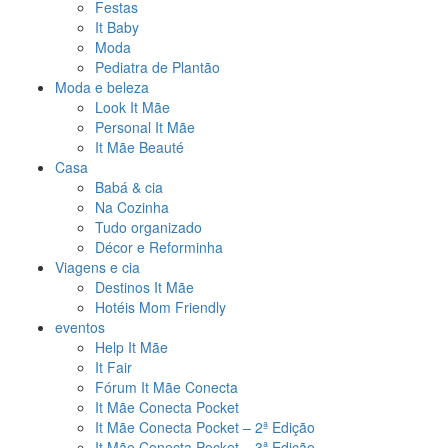
Festas
It Baby
Moda
Pediatra de Plantão
Moda e beleza
Look It Mãe
Personal It Mãe
It Mãe Beauté
Casa
Babá & cia
Na Cozinha
Tudo organizado
Décor e Reforminha
Viagens e cia
Destinos It Mãe
Hotéis Mom Friendly
eventos
Help It Mãe
It Fair
Fórum It Mãe Conecta
It Mãe Conecta Pocket
It Mãe Conecta Pocket – 2ª Edição
It Mãe Conecta Pocket – 3ª Edição