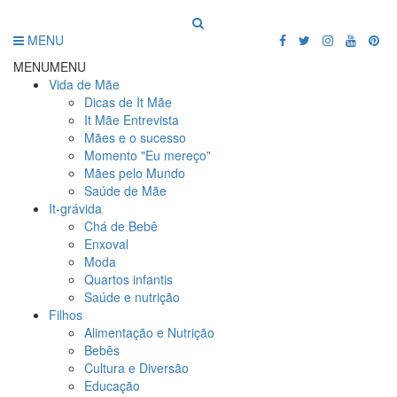
MENU
MENU
MENU
Vida de Mãe
Dicas de It Mãe
It Mãe Entrevista
Mães e o sucesso
Momento "Eu mereço"
Mães pelo Mundo
Saúde de Mãe
It-grávida
Chá de Bebê
Enxoval
Moda
Quartos infantis
Saúde e nutrição
Filhos
Alimentação e Nutrição
Bebês
Cultura e Diversão
Educação