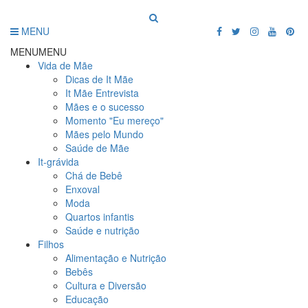
MENU
MENU
MENU
Vida de Mãe
Dicas de It Mãe
It Mãe Entrevista
Mães e o sucesso
Momento "Eu mereço"
Mães pelo Mundo
Saúde de Mãe
It-grávida
Chá de Bebê
Enxoval
Moda
Quartos infantis
Saúde e nutrição
Filhos
Alimentação e Nutrição
Bebês
Cultura e Diversão
Educação