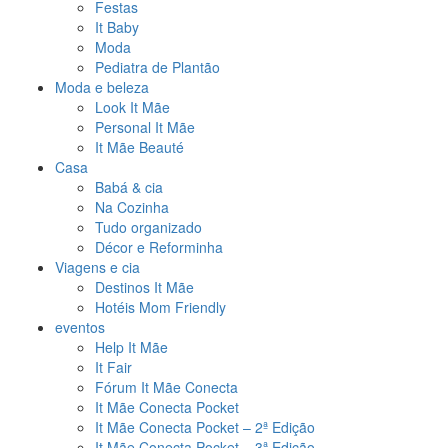
Festas
It Baby
Moda
Pediatra de Plantão
Moda e beleza
Look It Mãe
Personal It Mãe
It Mãe Beauté
Casa
Babá & cia
Na Cozinha
Tudo organizado
Décor e Reforminha
Viagens e cia
Destinos It Mãe
Hotéis Mom Friendly
eventos
Help It Mãe
It Fair
Fórum It Mãe Conecta
It Mãe Conecta Pocket
It Mãe Conecta Pocket – 2ª Edição
It Mãe Conecta Pocket – 3ª Edição