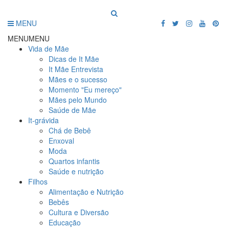
MENU
MENU
MENU
Vida de Mãe
Dicas de It Mãe
It Mãe Entrevista
Mães e o sucesso
Momento "Eu mereço"
Mães pelo Mundo
Saúde de Mãe
It-grávida
Chá de Bebê
Enxoval
Moda
Quartos infantis
Saúde e nutrição
Filhos
Alimentação e Nutrição
Bebês
Cultura e Diversão
Educação