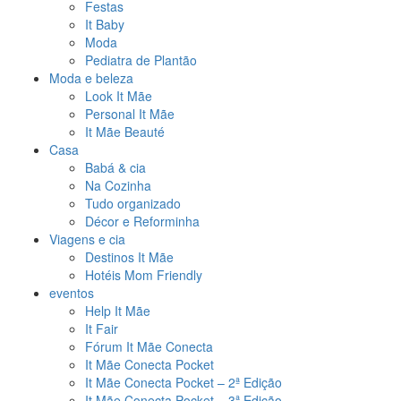
Festas
It Baby
Moda
Pediatra de Plantão
Moda e beleza
Look It Mãe
Personal It Mãe
It Mãe Beauté
Casa
Babá & cia
Na Cozinha
Tudo organizado
Décor e Reforminha
Viagens e cia
Destinos It Mãe
Hotéis Mom Friendly
eventos
Help It Mãe
It Fair
Fórum It Mãe Conecta
It Mãe Conecta Pocket
It Mãe Conecta Pocket – 2ª Edição
It Mãe Conecta Pocket – 3ª Edição