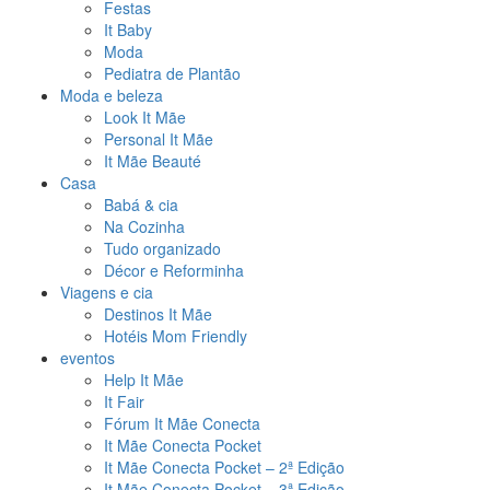
Festas
It Baby
Moda
Pediatra de Plantão
Moda e beleza
Look It Mãe
Personal It Mãe
It Mãe Beauté
Casa
Babá & cia
Na Cozinha
Tudo organizado
Décor e Reforminha
Viagens e cia
Destinos It Mãe
Hotéis Mom Friendly
eventos
Help It Mãe
It Fair
Fórum It Mãe Conecta
It Mãe Conecta Pocket
It Mãe Conecta Pocket – 2ª Edição
It Mãe Conecta Pocket – 3ª Edição