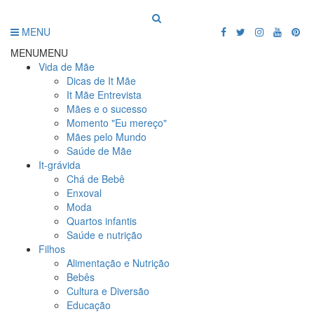
MENU
MENU
MENU
Vida de Mãe
Dicas de It Mãe
It Mãe Entrevista
Mães e o sucesso
Momento "Eu mereço"
Mães pelo Mundo
Saúde de Mãe
It-grávida
Chá de Bebê
Enxoval
Moda
Quartos infantis
Saúde e nutrição
Filhos
Alimentação e Nutrição
Bebês
Cultura e Diversão
Educação