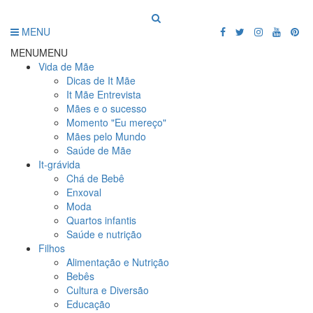
MENU
MENU
MENU
Vida de Mãe
Dicas de It Mãe
It Mãe Entrevista
Mães e o sucesso
Momento "Eu mereço"
Mães pelo Mundo
Saúde de Mãe
It-grávida
Chá de Bebê
Enxoval
Moda
Quartos infantis
Saúde e nutrição
Filhos
Alimentação e Nutrição
Bebês
Cultura e Diversão
Educação