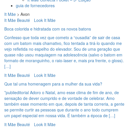
guia de fornecedores
It Mãe
>
Avon
It Mãe Beauté
Look It Mãe
Boca colorida e hidratada com os novos batons
Confesso que toda vez que cometo a “ousadia” de sair de casa
com um batom mais chamativo, fico tentada a tirá-lo quando me
vejo refletida no espelho do elevador. Sou de uma geração que
quase não usou maquiagem na adolescência (salvo o batom em
formato de moranguinho, o raio-laser e, mais pra frente, o gloss).
[…]
It Mãe Beauté
Look It Mãe
Que tal uma homenagem para a mulher da sua vida?
*publieditorial Adoro o Natal, amo esse clima de fim de ano, de
sensação de dever cumprido e de vontade de celebrar. Amo
também esse momento em que, depois de tanta correria, a gente
se permite curtir as pessoas que durante o ano todo cumprem
um papel especial em nossa vida. É também a época de […]
It Mãe Beauté
Look It Mãe