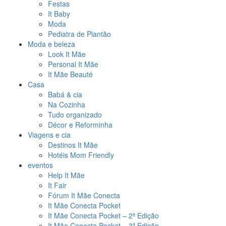
Festas
It Baby
Moda
Pediatra de Plantão
Moda e beleza
Look It Mãe
Personal It Mãe
It Mãe Beauté
Casa
Babá & cia
Na Cozinha
Tudo organizado
Décor e Reforminha
Viagens e cia
Destinos It Mãe
Hotéis Mom Friendly
eventos
Help It Mãe
It Fair
Fórum It Mãe Conecta
It Mãe Conecta Pocket
It Mãe Conecta Pocket – 2ª Edição
It Mãe Conecta Pocket – 3ª Edição