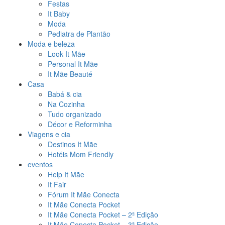
Festas
It Baby
Moda
Pediatra de Plantão
Moda e beleza
Look It Mãe
Personal It Mãe
It Mãe Beauté
Casa
Babá & cia
Na Cozinha
Tudo organizado
Décor e Reforminha
Viagens e cia
Destinos It Mãe
Hotéis Mom Friendly
eventos
Help It Mãe
It Fair
Fórum It Mãe Conecta
It Mãe Conecta Pocket
It Mãe Conecta Pocket – 2ª Edição
It Mãe Conecta Pocket – 3ª Edição