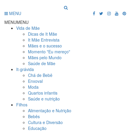
MENU
MENU
MENU
Vida de Mãe
Dicas de It Mãe
It Mãe Entrevista
Mães e o sucesso
Momento "Eu mereço"
Mães pelo Mundo
Saúde de Mãe
It-grávida
Chá de Bebê
Enxoval
Moda
Quartos infantis
Saúde e nutrição
Filhos
Alimentação e Nutrição
Bebês
Cultura e Diversão
Educação