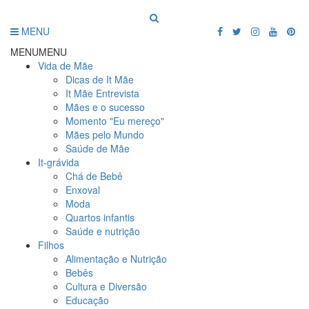
MENU
MENU
MENU
Vida de Mãe
Dicas de It Mãe
It Mãe Entrevista
Mães e o sucesso
Momento "Eu mereço"
Mães pelo Mundo
Saúde de Mãe
It-grávida
Chá de Bebê
Enxoval
Moda
Quartos infantis
Saúde e nutrição
Filhos
Alimentação e Nutrição
Bebês
Cultura e Diversão
Educação