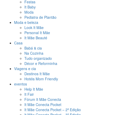
Festas
It Baby
Moda
Pediatra de Plantão
Moda e beleza
Look It Mãe
Personal It Mãe
It Mãe Beauté
Casa
Babá & cia
Na Cozinha
Tudo organizado
Décor e Reforminha
Viagens e cia
Destinos It Mãe
Hotéis Mom Friendly
eventos
Help It Mãe
It Fair
Fórum It Mãe Conecta
It Mãe Conecta Pocket
It Mãe Conecta Pocket – 2ª Edição
It Mãe Conecta Pocket – 3ª Edição