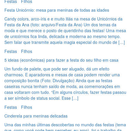
Festas
Filhos
Festa Unicórnio: mesa para meninas de todas as idades
Candy colors, arco-íris e e muito lilás na mesa de Unicórnios da
Festa da Ana (foto: arquivo/Festa da Ana) Um dos temas da
moda e que merece o posto de queridinho das festas! Uma mesa
de unicórnios fica linda, delicada e moderna ao mesmo tempo.
Sem falar que transmite aquela magia especial do mundo de […]
Festas
Filhos
5 ideias (econômicas) para fazer a festa do seu filho em casa
Um fundo de palete, que pode ser alugado, dá um efeito
charmoso. E aparadores e mesas de casa podem render uma
composição bonita (Foto: Divulgação) Ainda que as festas
caseiras nunca tenham saído de moda, as comemorações em
casa voltaram com tudo. “Em alguns círculos, fazer festas passou
a ser símbolo de status social. Esse […]
Festas
Filhos
Cinderela para meninas delicadas
Uma das minhas últimas descobertas no mundo das festas (tema
que, como você pode bem perceber, eu amo), foi o trabalho da