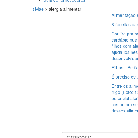
It Mãe
>
alergia alimentar
Alimentação 
6 receitas pa
Confira prato
cardápio nutr
filhos com ale
ajudá-los nes
desenvolvidas
Filhos
Pedia
É preciso evi
Entre os alim
trigo (Foto: 
potencial ale
costumam ser
desses alime