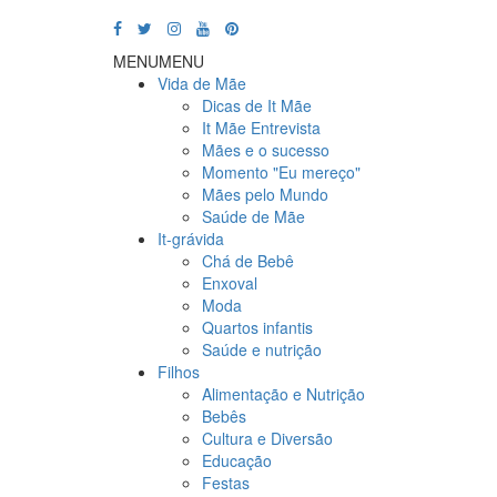
MENU
MENU
Vida de Mãe
Dicas de It Mãe
It Mãe Entrevista
Mães e o sucesso
Momento "Eu mereço"
Mães pelo Mundo
Saúde de Mãe
It-grávida
Chá de Bebê
Enxoval
Moda
Quartos infantis
Saúde e nutrição
Filhos
Alimentação e Nutrição
Bebês
Cultura e Diversão
Educação
Festas