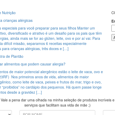
e Nutrição
C
ra crianças alérgicas
E
s especiais para você preparar para seus filhos Manter um
itivo, diversificado e atrativo é um desafio para os pais que têm
rgias, ainda mais se for ao glúten, leite, ovo e por aí vai. Para
ta difícil missão, separamos 6 receitas especialmente
 para crianças alérgicas, três doces e […]
tra de Plantão
tar alimentos que podem causar alergia?
entos de maior potencial alergênico estão o leite de vaca, ovo e
123RF) Nos primeiros anos de vida, alimentos de maior
rgênico, como leite de vaca, peixes e frutos do mar, trigo e ovo,
 “proibidos” no cardápio dos pequenos. Há quem passe longe
ntos desde a gravidez […]
Vale a pena dar uma olhada na minha seleção de produtos incríveis e
serviços que facilitam sua vida de mãe ;)