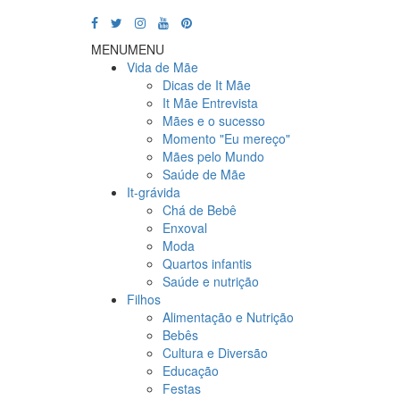
MENU
MENU
Vida de Mãe
Dicas de It Mãe
It Mãe Entrevista
Mães e o sucesso
Momento "Eu mereço"
Mães pelo Mundo
Saúde de Mãe
It-grávida
Chá de Bebê
Enxoval
Moda
Quartos infantis
Saúde e nutrição
Filhos
Alimentação e Nutrição
Bebês
Cultura e Diversão
Educação
Festas