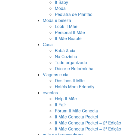
It Baby
Moda
Pediatra de Plantão
Moda e beleza
Look It Mãe
Personal It Mãe
It Mãe Beauté
Casa
Babá & cia
Na Cozinha
Tudo organizado
Décor e Reforminha
Viagens e cia
Destinos It Mãe
Hotéis Mom Friendly
eventos
Help It Mãe
It Fair
Fórum It Mãe Conecta
It Mãe Conecta Pocket
It Mãe Conecta Pocket – 2ª Edição
It Mãe Conecta Pocket – 3ª Edição
guia de fornecedores