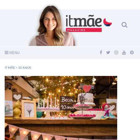
MENU
IT MÃE
>
10 ANOS