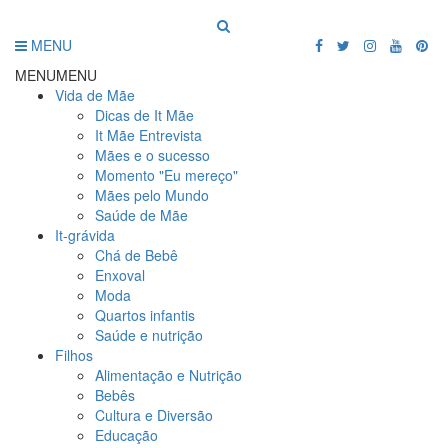
MENU
MENU
MENU
Vida de Mãe
Dicas de It Mãe
It Mãe Entrevista
Mães e o sucesso
Momento "Eu mereço"
Mães pelo Mundo
Saúde de Mãe
It-grávida
Chá de Bebê
Enxoval
Moda
Quartos infantis
Saúde e nutrição
Filhos
Alimentação e Nutrição
Bebês
Cultura e Diversão
Educação