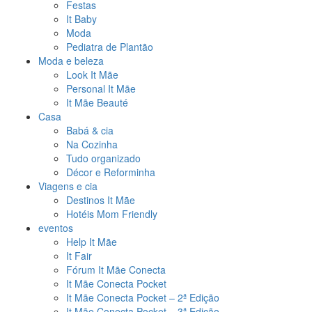
Festas
It Baby
Moda
Pediatra de Plantão
Moda e beleza
Look It Mãe
Personal It Mãe
It Mãe Beauté
Casa
Babá & cia
Na Cozinha
Tudo organizado
Décor e Reforminha
Viagens e cia
Destinos It Mãe
Hotéis Mom Friendly
eventos
Help It Mãe
It Fair
Fórum It Mãe Conecta
It Mãe Conecta Pocket
It Mãe Conecta Pocket – 2ª Edição
It Mãe Conecta Pocket – 3ª Edição