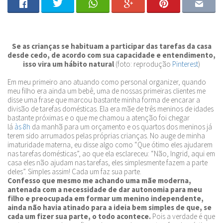
Se as crianças se habituam a participar das tarefas da casa
desde cedo, de acordo com sua capacidade e entendimento,
isso vira um hábito natural
(foto: reprodução
Pinterest
)
Em meu primeiro ano atuando como personal organizer, quando
meu filho era ainda um bebê, uma de nossas primeiras clientes me
disse uma frase que marcou bastante minha forma de encarar a
divisão de tarefas domésticas. Ela era mãe de três meninos de idades
bastante próximas e o que me chamou a atenção foi chegar
lá
às 8h
da manhã para um orçamento e os quartos dos meninos já
terem sido arrumados pelas próprias crianças. No auge de minha
imaturidade materna, eu disse algo como “Que ótimo eles ajudarem
nas tarefas domésticas”, ao que ela esclareceu: “Não, Ingrid, aqui em
casa eles não ajudam nas tarefas, eles simplesmente fazem a parte
deles”. Simples assim! Cada um faz sua parte.
Confesso que mesmo me achando uma mãe moderna,
antenada com a necessidade de dar autonomia para meu
filho e preocupada em formar um menino independente,
ainda não havia atinado para a ideia bem simples de que, se
cada um fizer sua parte, o todo acontece.
Pois a verdade é que