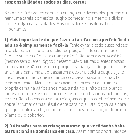
responsabilidades todos os dias, certo?
Se você está às voltas com uma criança que desenvolve poucas ou
nenhuma tarefa doméstica, sugiro começar hoje mesmo a dividir
com ela algumas atividades. Mas considere estas duas dicas
importantes:
1) Mais importante do que fazer a tarefa com a perfeição do
adulto é simplesmente fazê-la
. Tente evitar a todo custo refazer
a tarefa para melhorar a qualidade pois, além de ensinar que o
“bom o suficiente” da sua criança não é tão bom assim, você irá
(mesmo sem querer, lógico!) desestimulá-lo. Muitas clientes nossas
simplesmente não entendiam porque as crianças não queriam mais
arrumar a cama mas, ao passarem a deixar a colcha daquele jeito
meio desarrumado que a criança colocava, passaram a não ter
mais problemas. Meu filho, por exemplo, aprendeu a arrumar a
própria cama há vários anos mas, ainda hoje, não deixa o lençol
tão esticadinho. Ele sabe que eu e meu marido fazemos melhor mas,
como não refazemos a cama, reforçamos que o conhecimento dele
sobre “arrumar camas” é suficiente para hoje. Esta lógica vale para
qualquer outra tarefa, como arrumar a mesa do almoço, dobrar o
pijama ou o cobertor.
2) Dê tarefas para as crianças mesmo que você tenha babá
ou funcionária doméstica em casa.
Assim damos oportunidade