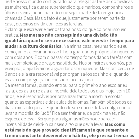
neste nosso mundo configurado para relegar as tarefas domésticas
às mulheres, fica quase subentendido que maridos, companheiros e
filhos devem ajudar, mas não que sejam parte desta engenhoca
chamada Casa. Mas o fato é que, justamente por serem parte da
casa, devemos dividir com eles as tarefas.
É claro que escrever é menos trabalhoso do que colocar isso em
prática.
Mas mesmo não conseguindo uma divisão tão
igualitária quanto seria necessário, vale investir tempo para
mudar a cultura doméstica.
Na minha casa, meu marido eu eu
começamos a ensinar nosso filho a guardar os próprios brinquedos
com dois anos. E com o passar do tempo fomos dando tarefas com
mais complexidade e responsabilidade. Nos primeiros anos nós, por
exemplo, o ajudávamos a guardar os brinquedos. Mas com cerca de
6 anos ele já era responsável por organizá-los sozinho e, quando
estava com preguiça ou cansado, pedia ajuda.
Da mesma forma, quando entrou para o primeiro ano escolar eu
fazia, desfazia e refazia a mochila dele todos os dias. Hoje, com 10
anos, ele é responsável por organizar tanto a mochila escolar
quanto as esportivas e das aulas de idiomas. Também põe todos os
dias a mesa do jantar. E quando ele se esquece de fazer algo como
levar a mochila do judô? Fica sem treinar e, da próxima vez, não
esquece de levar. Sei que para algumas mães pode parecer
insensibilidade deixá-lo sair sem algo que devia levar.
Mas como
está mais do que provado cientificamente que somente o
treino constante desenvolve o hábito, ele precisa treinar as