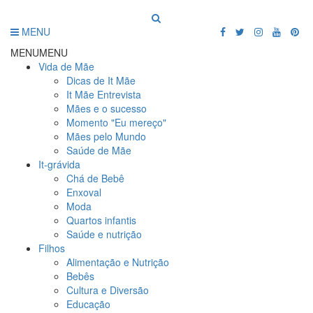
MENU
MENU
MENU
Vida de Mãe
Dicas de It Mãe
It Mãe Entrevista
Mães e o sucesso
Momento "Eu mereço"
Mães pelo Mundo
Saúde de Mãe
It-grávida
Chá de Bebê
Enxoval
Moda
Quartos infantis
Saúde e nutrição
Filhos
Alimentação e Nutrição
Bebês
Cultura e Diversão
Educação