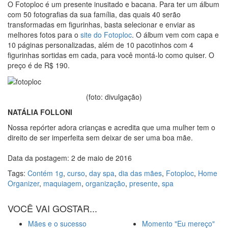
O Fotoploc é um presente inusitado e bacana. Para ter um álbum
com 50 fotografias da sua família, das quais 40 serão
transformadas em figurinhas, basta selecionar e enviar as
melhores fotos para o
site do Fotoploc
. O álbum vem com capa e
10 páginas personalizadas, além de 10 pacotinhos com 4
figurinhas sortidas em cada, para você montá-lo como quiser. O
preço é de R$ 190.
(foto: divulgação)
NATÁLIA FOLLONI
Nossa repórter adora crianças e acredita que uma mulher tem o
direito de ser imperfeita sem deixar de ser uma boa mãe.
Data da postagem: 2 de maio de 2016
Tags:
Contém 1g
,
curso
,
day spa
,
dia das mães
,
Fotoploc
,
Home
Organizer
,
maquiagem
,
organização
,
presente
,
spa
VOCÊ VAI GOSTAR...
Mães e o sucesso
Momento "Eu mereço"