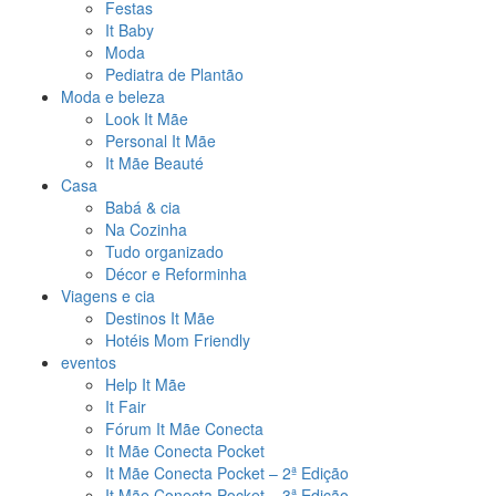
Festas
It Baby
Moda
Pediatra de Plantão
Moda e beleza
Look It Mãe
Personal It Mãe
It Mãe Beauté
Casa
Babá & cia
Na Cozinha
Tudo organizado
Décor e Reforminha
Viagens e cia
Destinos It Mãe
Hotéis Mom Friendly
eventos
Help It Mãe
It Fair
Fórum It Mãe Conecta
It Mãe Conecta Pocket
It Mãe Conecta Pocket – 2ª Edição
It Mãe Conecta Pocket – 3ª Edição