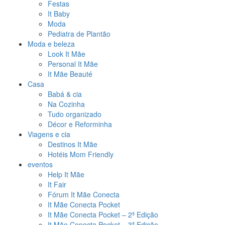
Festas
It Baby
Moda
Pediatra de Plantão
Moda e beleza
Look It Mãe
Personal It Mãe
It Mãe Beauté
Casa
Babá & cia
Na Cozinha
Tudo organizado
Décor e Reforminha
Viagens e cia
Destinos It Mãe
Hotéis Mom Friendly
eventos
Help It Mãe
It Fair
Fórum It Mãe Conecta
It Mãe Conecta Pocket
It Mãe Conecta Pocket – 2ª Edição
It Mãe Conecta Pocket – 3ª Edição