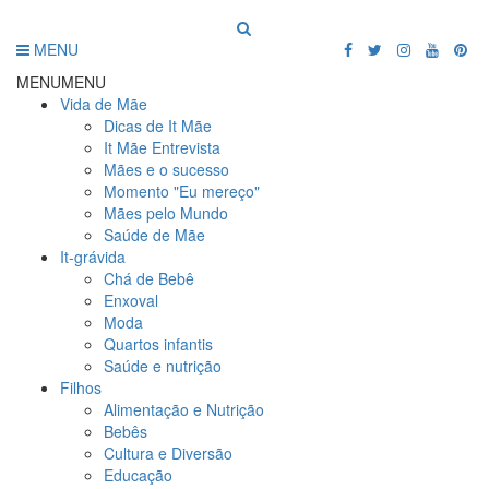
MENU
MENU
MENU
Vida de Mãe
Dicas de It Mãe
It Mãe Entrevista
Mães e o sucesso
Momento "Eu mereço"
Mães pelo Mundo
Saúde de Mãe
It-grávida
Chá de Bebê
Enxoval
Moda
Quartos infantis
Saúde e nutrição
Filhos
Alimentação e Nutrição
Bebês
Cultura e Diversão
Educação