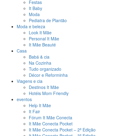
Festas
It Baby
Moda
Pediatra de Plantão
Moda e beleza
Look It Mãe
Personal It Mãe
It Mãe Beauté
Casa
Babá & cia
Na Cozinha
Tudo organizado
Décor e Reforminha
Viagens e cia
Destinos It Mãe
Hotéis Mom Friendly
eventos
Help It Mãe
It Fair
Fórum It Mãe Conecta
It Mãe Conecta Pocket
It Mãe Conecta Pocket – 2ª Edição
It Mãe Conecta Pocket – 3ª Edição