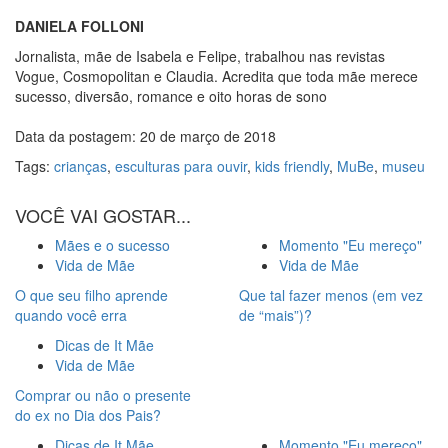
DANIELA FOLLONI
Jornalista, mãe de Isabela e Felipe, trabalhou nas revistas
Vogue, Cosmopolitan e Claudia. Acredita que toda mãe merece
sucesso, diversão, romance e oito horas de sono
Data da postagem: 20 de março de 2018
Tags:
crianças
,
esculturas para ouvir
,
kids friendly
,
MuBe
,
museu
VOCÊ VAI GOSTAR...
Mães e o sucesso
Momento "Eu mereço"
Vida de Mãe
Vida de Mãe
O que seu filho aprende
Que tal fazer menos (em vez
quando você erra
de “mais”)?
Dicas de It Mãe
Vida de Mãe
Comprar ou não o presente
do ex no Dia dos Pais?
Dicas de It Mãe
Momento "Eu mereço"