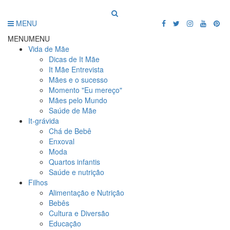
MENU
MENU
MENU
Vida de Mãe
Dicas de It Mãe
It Mãe Entrevista
Mães e o sucesso
Momento "Eu mereço"
Mães pelo Mundo
Saúde de Mãe
It-grávida
Chá de Bebê
Enxoval
Moda
Quartos infantis
Saúde e nutrição
Filhos
Alimentação e Nutrição
Bebês
Cultura e Diversão
Educação