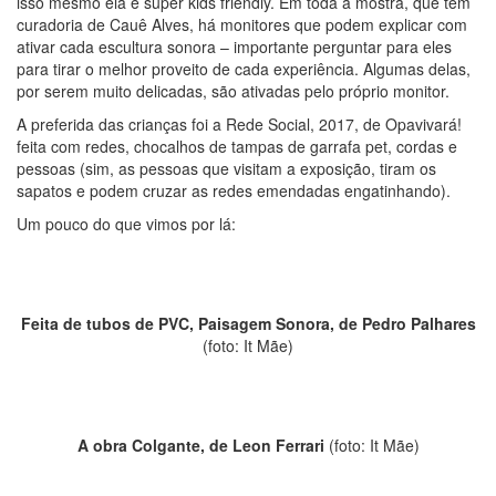
isso mesmo ela é super kids friendly. Em toda a mostra, que tem
curadoria de Cauê Alves, há monitores que podem explicar com
ativar cada escultura sonora – importante perguntar para eles
para tirar o melhor proveito de cada experiência. Algumas delas,
por serem muito delicadas, são ativadas pelo próprio monitor.
A preferida das crianças foi a Rede Social, 2017, de Opavivará!
feita com redes, chocalhos de tampas de garrafa pet, cordas e
pessoas (sim, as pessoas que visitam a exposição, tiram os
sapatos e podem cruzar as redes emendadas engatinhando).
Um pouco do que vimos por lá:
Feita de tubos de PVC, Paisagem Sonora, de Pedro Palhares
(foto: It Mãe)
A obra Colgante, de Leon Ferrari
(foto: It Mãe)