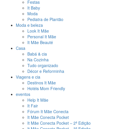
Festas
It Baby
Moda
Pediatra de Plantão
Moda e beleza
Look It Mãe
Personal It Mãe
It Mãe Beauté
Casa
Babá & cia
Na Cozinha
Tudo organizado
Décor e Reforminha
Viagens e cia
Destinos It Mãe
Hotéis Mom Friendly
eventos
Help It Mãe
It Fair
Fórum It Mãe Conecta
It Mãe Conecta Pocket
It Mãe Conecta Pocket – 2ª Edição
It Mãe Conecta Pocket – 3ª Edição