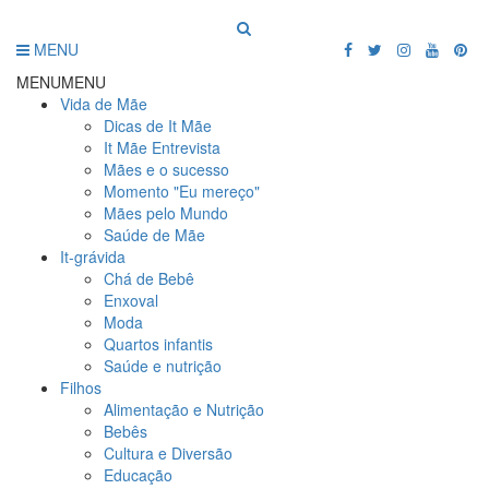
MENU
MENU
MENU
Vida de Mãe
Dicas de It Mãe
It Mãe Entrevista
Mães e o sucesso
Momento "Eu mereço"
Mães pelo Mundo
Saúde de Mãe
It-grávida
Chá de Bebê
Enxoval
Moda
Quartos infantis
Saúde e nutrição
Filhos
Alimentação e Nutrição
Bebês
Cultura e Diversão
Educação